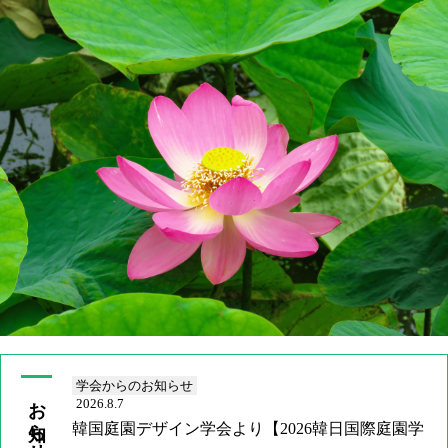
当学会について
お知らせ
研究大会
会報
会員手続き
お問い合わせ
JP
EN
学会からのお知らせ
お知らせ
2026.8.7
韓国庭園デザイン学会より【2026韓日国際庭園学