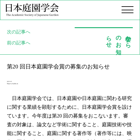
当学会について
次の記事へ
せ
学会か
ら
の
お
知
ら
お知らせ
前の記事へ
研究大会
会報
第20 回日本庭園学会賞の募集のお知らせ
会員手続き
お問い合わせ
2025.9.25
学会からのお知らせ
JP
EN
日本庭園学会では、日本庭園や日本庭園に関わる研究
に関する業績を顕彰するために、日本庭園学会賞を設け
ています。今年度は第20 回の募集をおこないます。審
査の対象は、論文など学術に関すること、庭園技術や技
能に関すること、庭園に関する著作等（著作等には、映